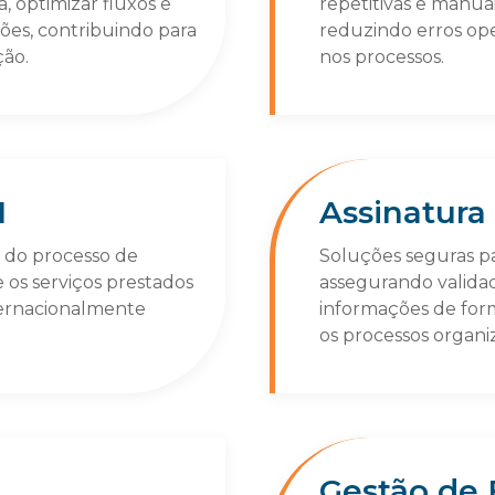
, optimizar fluxos e
repetitivas e manua
ções, contribuindo para
reduzindo erros ope
ção.
nos processos.
1
Assinatura
do processo de
Soluções seguras pa
 os serviços prestados
assegurando validad
ternacionalmente
informações de forma
os processos organiz
Gestão de 