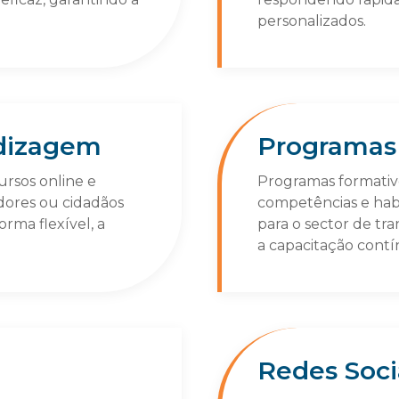
personalizados.
dizagem
Programas
ursos online e
Programas formativ
dores ou cidadãos
competências e habi
rma flexível, a
para o sector de tr
a capacitação contín
Redes Soci