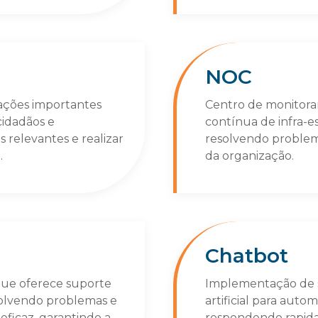
NOC
ações importantes
Centro de monitor
cidadãos e
contínua de infra-e
relevantes e realizar
resolvendo problem
.
da organização.
Chatbot
 que oferece suporte
Implementação de s
esolvendo problemas e
artificial para auto
eficaz, garantindo a
respondendo rapida