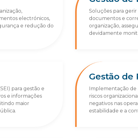
anização,
Soluções para gerir
entos electrónicos,
documentos e corr
egurança e redução do
organização, asseg
devidamente monito
Gestão de 
SEI) para gestão e
Implementação de sol
vos e informações
riscos organizaciona
itindo maior
negativos nas oper
ública.
estabilidade e a co