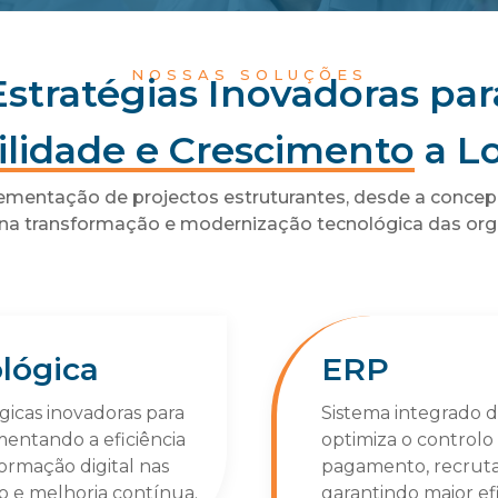
NOSSAS SOLUÇÕES
Estratégias Inovadoras par
ilidade e Crescimento
a L
ementação de projectos estruturantes, desde a concepç
na transformação e modernização tecnológica das org
lógica
ERP
icas inovadoras para
Sistema integrado 
mentando a eficiência
optimiza o controlo
ormação digital nas
pagamento, recrutam
o e melhoria contínua.
garantindo maior efi