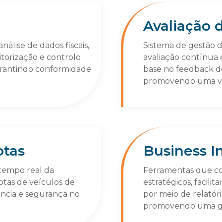
Avaliação
álise de dados fiscais,
Sistema de gestão 
torização e controlo
avaliação contínua
 garantindo conformidade
base no feedback de
promovendo uma vi
otas
Business I
tempo real da
Ferramentas que co
tas de veículos de
estratégicos, facil
ncia e segurança no
por meio de relatór
promovendo uma gest