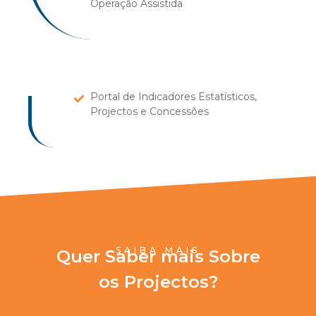
Operação Assistida
Portal de Indicadores Estatísticos,
Projectos e Concessões
SAIBA MAIS
Quer Saber mais Sobre
os Projectos
?